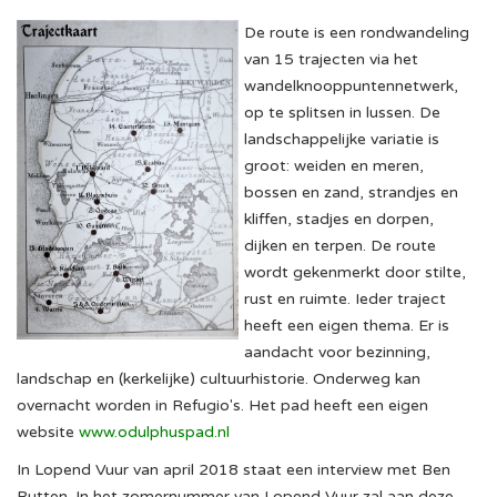
De route is een rondwandeling
van 15 trajecten via het
wandelknooppuntennetwerk,
op te splitsen in lussen. De
landschappelijke variatie is
groot: weiden en meren,
bossen en zand, strandjes en
kliffen, stadjes en dorpen,
dijken en terpen. De route
wordt gekenmerkt door stilte,
rust en ruimte. Ieder traject
heeft een eigen thema. Er is
aandacht voor bezinning,
landschap en (kerkelijke) cultuurhistorie. Onderweg kan
overnacht worden in Refugio's. Het pad heeft een eigen
website
www.odulphuspad.nl
In Lopend Vuur van april 2018 staat een interview met Ben
Rutten. In het zomernummer van Lopend Vuur zal aan deze