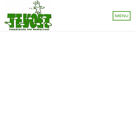
Vereniging van wandelaars.
Onverhard wandelen,
natuurlijk!