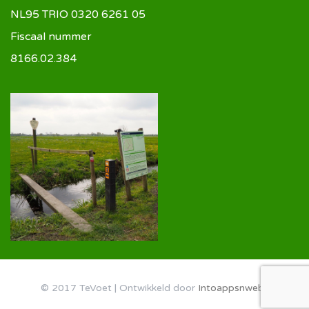
NL95 TRIO 0320 6261 05
Fiscaal nummer
8166.02.384
© 2017 TeVoet | Ontwikkeld door
Intoappsnwebs