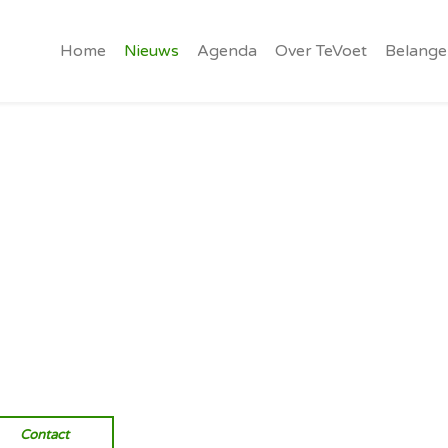
Home
Nieuws
Agenda
Over TeVoet
Belange
Vereniging van wandelaars.
Onverhard wandelen, natuurlijk
Contact