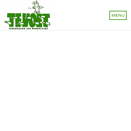
Vereniging van wandelaars.
Onverhard wandelen,
natuurlijk!