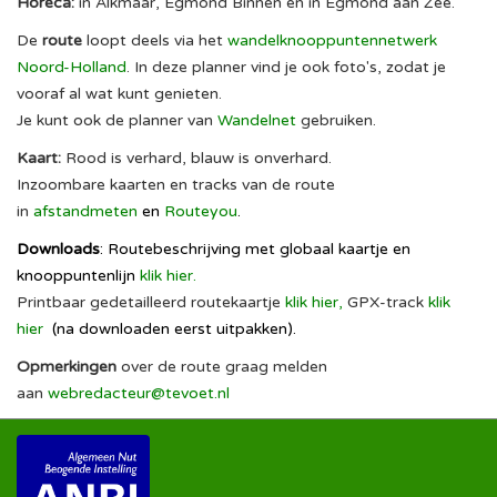
Horeca:
in Alkmaar, Egmond Binnen en in Egmond aan Zee.
De
route
loopt deels via het
wandelknooppuntennetwerk
Noord-Holland
. In deze planner vind je ook foto's, zodat je
vooraf al wat kunt genieten.
Je kunt ook de planner van
Wandelnet
gebruiken.
Kaart
:
Rood is verhard, blauw is onverhard.
Inzoombare kaarten en tracks van de route
in
afstandmeten
en
Routeyou
.
Downloads
: Routebeschrijving met globaal kaartje en
knooppuntenlijn
klik hier
.
Printbaar gedetailleerd routekaartje
klik hier
,
GPX-track
klik
hier
(na downloaden eerst uitpakken).
Opmerkingen
over de route graag melden
aan
webredacteur@tevoet.nl