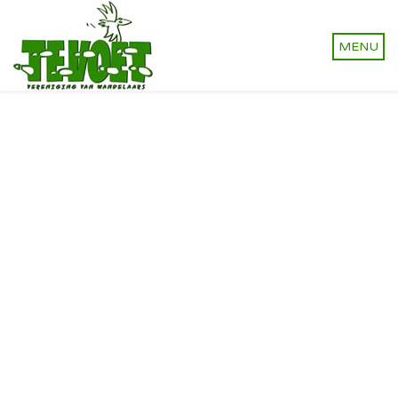
Vereniging van wandelaars.
Onverhard wandelen,
natuurlijk!