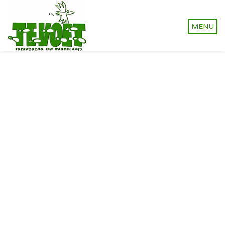
Vereniging van wandelaars.
Onverhard wandelen,
natuurlijk!